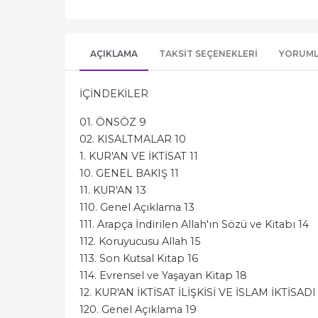
AÇIKLAMA
TAKSIT SEÇENEKLERI
YORUM
İÇİNDEKİLER
01. ÖNSÖZ 9
02. KISALTMALAR 10
1. KUR'AN VE İKTİSAT 11
10. GENEL BAKIŞ 11
11. KUR'AN 13
110. Genel Açıklama 13
111. Arapça İndirilen Allah'ın Sözü ve Kitabı 14
112. Koruyucusu Allah 15
113. Son Kutsal Kitap 16
114. Evrensel ve Yaşayan Kitap 18
12. KUR'AN İKTİSAT İLİŞKİSİ VE İSLAM İKTİSADI
120. Genel Açıklama 19