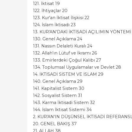
121. İktisat 19
122. İhtiyaçlar 20
123. Kur'an İktisat İlişkisi 22
124. İslam İktisadı 23
13. KUR'AN'DAKİ İKTİSADİ AÇILIMIN YÖNTEMİ
130. Genel Açıklama 24
131. Nassın Delaleti Kuralı 24
132. Allah'ın Lütuf ve İkramı 26
133. Emirlerdeki Çoğul Kalıbı 27
134. Toplumsal Uygulamalar ve Devlet 28
14. İKTİSADİ SİSTEM VE İSLAM 29
140. Genel Açıklama 29
141. Kapitalist Sistem 30
142. Sosyalist Sistem 31
143. Karma İktisadi Sistem 32
144. İslam İktisat Sistemi 34
2. KUR'AN'IN DÜŞÜNSEL İKTİSADİ REFERANS
20. GENEL BAKIŞ 37
21. ALLAH 38