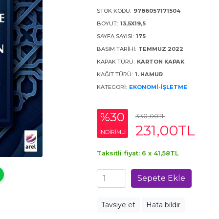
STOK KODU:
9786057171504
BOYUT:
13,5X19,5
SAYFA SAYISI:
175
BASIM TARIHI:
TEMMUZ 2022
KAPAK TÜRÜ:
KARTON KAPAK
KAĞIT TÜRÜ:
1. HAMUR
KATEGORI:
EKONOMI-İŞLETME
%30
330
,00
TL
231
,00
TL
INDIRIMLI
Taksitli fiyat: 6 x
41
,58
TL
Sepete Ekle
Tavsiye et
Hata bildir