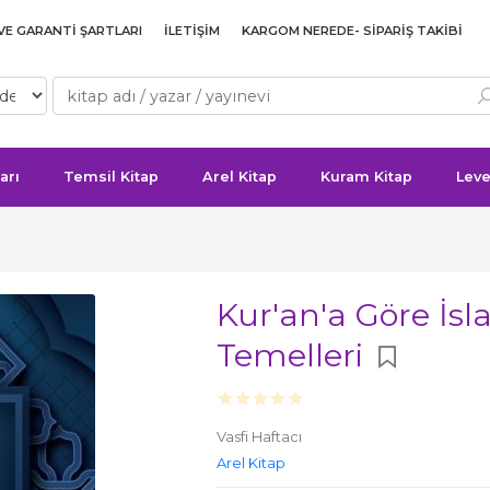
 VE GARANTI ŞARTLARI
İLETIŞIM
KARGOM NEREDE- SIPARIŞ TAKIBI
arı
Temsil Kitap
Arel Kitap
Kuram Kitap
Leve
Kur'an'a Göre İsl
Temelleri
Vasfi Haftacı
Arel Kitap