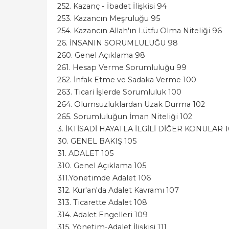
252. Kazanç - İbadet İlişkisi 94
253. Kazancın Meşruluğu 95
254. Kazancın Allah'ın Lütfu Olma Niteliği 96
26. İNSANIN SORUMLULUĞU 98
260. Genel Açıklama 98
261. Hesap Verme Sorumluluğu 99
262. İnfak Etme ve Sadaka Verme 100
263. Ticari İşlerde Sorumluluk 100
264. Olumsuzluklardan Uzak Durma 102
265. Sorumluluğun İman Niteliği 102
3. İKTİSADİ HAYATLA İLGİLİ DİĞER KONULAR 1
30. GENEL BAKIŞ 105
31. ADALET 105
310. Genel Açıklama 105
311.Yönetimde Adalet 106
312. Kur'an'da Adalet Kavramı 107
313. Ticarette Adalet 108
314. Adalet Engelleri 109
315. Yönetim-Adalet İlişkisi 111