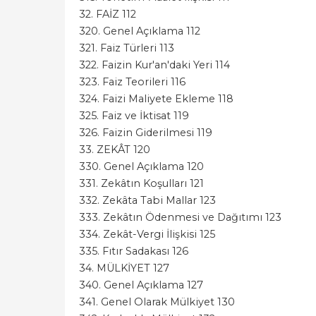
32. FAİZ 112
320. Genel Açıklama 112
321. Faiz Türleri 113
322. Faizin Kur'an'daki Yeri 114
323. Faiz Teorileri 116
324. Faizi Maliyete Ekleme 118
325. Faiz ve İktisat 119
326. Faizin Giderilmesi 119
33. ZEKÂT 120
330. Genel Açıklama 120
331. Zekâtın Koşulları 121
332. Zekâta Tabi Mallar 123
333. Zekâtın Ödenmesi ve Dağıtımı 123
334. Zekât-Vergi İlişkisi 125
335. Fıtır Sadakası 126
34. MÜLKİYET 127
340. Genel Açıklama 127
341. Genel Olarak Mülkiyet 130