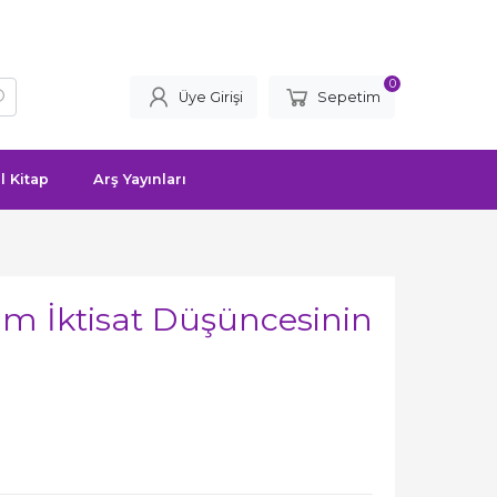
0
Üye Girişi
Sepetim
l Kitap
Arş Yayınları
am İktisat Düşüncesinin