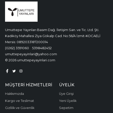
Umuttepe Yayınları Basım Dağ. İletişim San. ve Tic. Ltd. Şti.
Kadıköy Mahallesi Ziya Gökalp Cad. No:56/A İzmit-KOCAELİ
Mersis: 0892033187200014
(0262) 3591060
5398482452
umuttepeyayinlari@yahoo.com
© 2026 umuttepeyayinlari.com
MÜŞTERI HIZMETLERI
ÜYELIK
Hakkımızda
Üye Girişi
Kargo ve Teslimat
Yeni Üyelik
Gizlilik ve Güvenlik
Sepetim