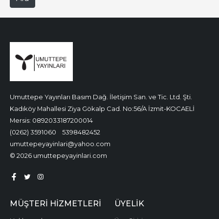
Umuttepe Yayınları Basım Dağ. İletişim San. ve Tic. Ltd. Şti.
Kadıköy Mahallesi Ziya Gökalp Cad. No:56/A İzmit-KOCAELİ
Mersis: 0892033187200014
(0262) 3591060
5398482452
umuttepeyayinlari@yahoo.com
© 2026 umuttepeyayinlari.com
MÜŞTERI HIZMETLERI
ÜYELIK