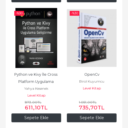
-%
30
-%
30
Python ve Kivy İle Cross 
OpenCv
Birol Kuyumcu
Platform Uygulama 
Level Kitap
Yahya Kesenek
Geliştirme
Level Kitap
873
,00
TL
1.051
,00
TL
611
,10
TL
735
,70
TL
Sepete Ekle
Sepete Ekle