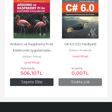
Arduino ve Raspberry Pi ile 
C# 6.0 (CD Hediyeli)
Volkan Atasever
Elektronik Uygulamaları
Level Kitap
Volkan Aktaş
Level Kitap
723
,00
TL
0
,00
TL
506
,10
TL
0
,00
TL
Sepete Ekle
Stokta yok