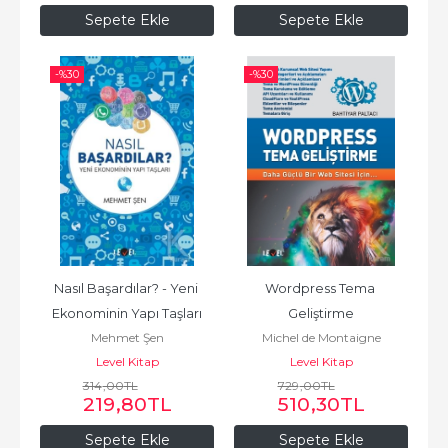
Sepete Ekle
Sepete Ekle
-%
30
-%
30
Nasıl Başardılar? - Yeni 
Wordpress Tema 
Ekonominin Yapı Taşları
Geliştirme
Mehmet Şen
Michel de Montaigne
Level Kitap
Level Kitap
314
,00
TL
729
,00
TL
219
,80
TL
510
,30
TL
Sepete Ekle
Sepete Ekle