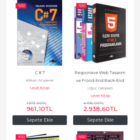
-%
30
-%
30
C # 7
Responsive Web Tasarım 
Volkan Atasever
ve Frond-End Back-End 
Level Kitap
Uğur Gelişken
Programlama Eğitim Seti
Level Kitap
1.373
,00
TL
4.198
,00
TL
961
,10
TL
2.938
,60
TL
Sepete Ekle
Sepete Ekle
-%
30
-%
30