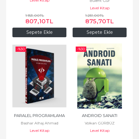
Level Kitap
Bülent Gür
Level Kitap
1.153
,00
TL
1.251
,00
TL
807
,10
TL
875
,70
TL
Sepete Ekle
Sepete Ekle
-%
30
-%
30
PARALEL PROGRAMLAMA
ANDROID SANATI
Bashar Alhaj Ahmad
Volkan GÜRBÜZ
Level Kitap
Level Kitap