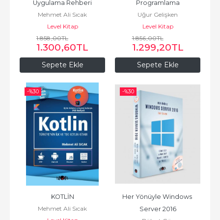
Uygulama Rehberi
Programlama
Mehmet Ali Sıcak
Uğur Gelişken
Level Kitap
Level Kitap
1.858
,00
TL
1.856
,00
TL
1.300
,60
TL
1.299
,20
TL
Sepete Ekle
Sepete Ekle
-%
30
-%
30
KOTLİN
Her Yönüyle Windows 
Mehmet Ali Sıcak
Server 2016