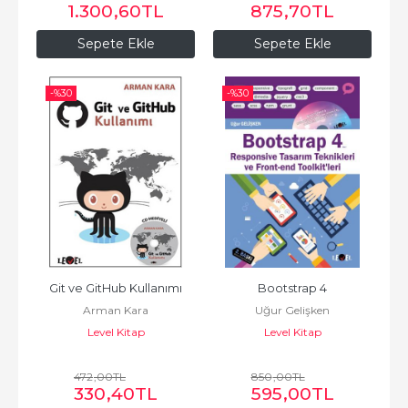
1.300
,60
TL
875
,70
TL
Sepete Ekle
Sepete Ekle
-%
30
-%
30
Git ve GitHub Kullanımı
Bootstrap 4
Arman Kara
Uğur Gelişken
Level Kitap
Level Kitap
472
,00
TL
850
,00
TL
330
,40
TL
595
,00
TL