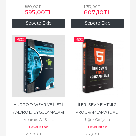
850
,00
TL
1.153
,00
TL
595
,00
TL
807
,10
TL
Sepete Ekle
Sepete Ekle
-%
30
-%
30
ANDROID WEAR VE İLERİ 
İLERİ SEVİYE HTML5 
ANDROID UYGULAMALARI
PROGRAMLAMA (DVD 
Mehmet Ali Sıcak
Uğur Gelişken
Hediyeli)
Level Kitap
Level Kitap
1.858
,00
TL
1.251
,00
TL