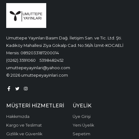
Umuttepe Yayınları Basım Dağ. İletişim San. ve Tic. Ltd. Şti.
Kadıköy Mahallesi Ziya Gökalp Cad. No:56/A İzmit-KOCAELİ
Mersis: 0892033187200014
(0262) 3591060
5398482452
umuttepeyayinlari@yahoo.com
© 2026 umuttepeyayinlari.com
MÜŞTERI HIZMETLERI
ÜYELIK
Hakkımızda
Üye Girişi
Kargo ve Teslimat
Yeni Üyelik
Gizlilik ve Güvenlik
Sepetim