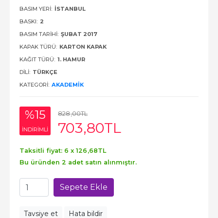
BASIM YERI:
İSTANBUL
BASKI:
2
BASIM TARIHI:
ŞUBAT 2017
KAPAK TÜRÜ:
KARTON KAPAK
KAĞIT TÜRÜ:
1. HAMUR
DILI:
TÜRKÇE
KATEGORI:
AKADEMIK
%15
828
,00
TL
703
,80
TL
INDIRIMLI
Taksitli fiyat: 6 x
126
,68
TL
Bu üründen 2 adet satın alınmıştır.
Sepete Ekle
Tavsiye et
Hata bildir