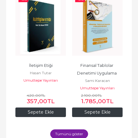
i
İletişim Etiği
Finansal Tablolar 
Hasan Tutar
Denetimi Uygulama 
ı
Umuttepe Yayınları
Sami Karacan
Rehberi
Umuttepe Yayınları
420
,00
TL
2.100
,00
TL
357
,00
TL
1.785
,00
TL
Sepete Ekle
Sepete Ekle
Tümünü göster