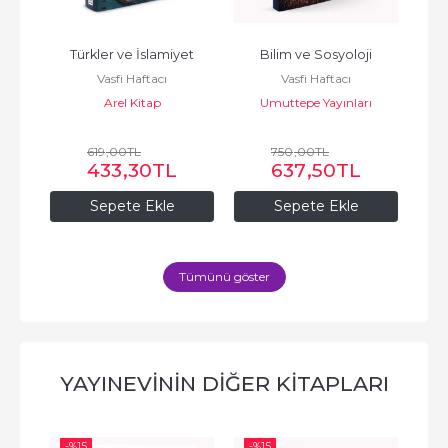
Türkler ve İslamiyet
Bilim ve Sosyoloji
Sta
Vasfi Haftacı
Vasfi Haftacı
Arel Kitap
Umuttepe Yayınları
619
,00
TL
750
,00
TL
433
,30
TL
637
,50
TL
Sepete Ekle
Sepete Ekle
Tümünü göster
YAYINEVININ DIĞER KITAPLARI
-%
15
-%
15
-%