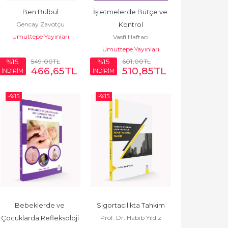
Ben Bülbül
İşletmelerde Bütçe ve 
Gencay Zavotçu
Kontrol
Umuttepe Yayınları
Vasfi Haftacı
Umuttepe Yayınları
549
,00
TL
601
,00
TL
%15
%15
466
,65
TL
510
,85
TL
İNDİRİM
İNDİRİM
-%
15
-%
15
Bebeklerde ve 
Sigortacılıkta Tahkim
Prof. Dr. Habib Yıldız
Çocuklarda Refleksoloji 