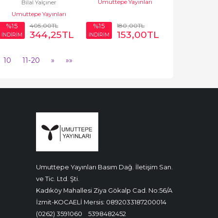
Umuttepe Yayınları
Bilal Yalçıner
Terapi Uygulamaları
Umuttepe Yayınları
405
,00
TL
180
,00
TL
%15
%15
344
,25
TL
153
,00
TL
İNDİRİM
İNDİRİM
10
11-20
»
»»
Umuttepe Yayınları Basım Dağ. İletişim San.
ve Tic. Ltd. Şti.
Kadıköy Mahallesi Ziya Gökalp Cad. No:56/A
İzmit-KOCAELİ Mersis: 0892033187200014
(0262) 3591060
5398482452