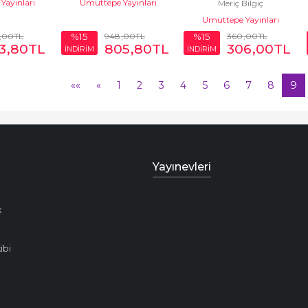
Yayınları
Umuttepe Yayınları
Meriç Bilgiç
Umuttepe Yayınları
,00
TL
948
,00
TL
360
,00
TL
%15
%15
3
,80
TL
805
,80
TL
306
,00
TL
İNDİRİM
İNDİRİM
««
«
1
2
3
4
5
6
7
8
9
Yayınevleri
k
ibi