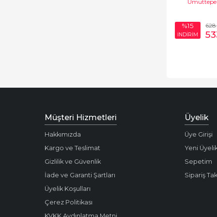
Umuttepe 
628
%15
53
İNDİRİM
Müşteri Hizmetleri
Üyelik
Hakkımızda
Üye Girişi
Kargo ve Teslimat
Yeni Üyeli
Gizlilik ve Güvenlik
Sepetim
İade ve Garanti Şartları
Sipariş Tak
Üyelik Koşulları
Çerez Politikası
KVKK Aydınlatma Metni