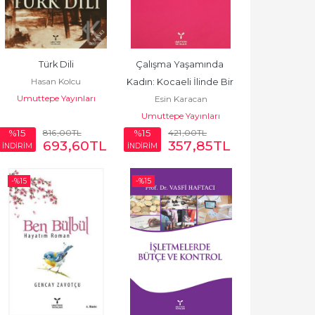
Türk Dili
Çalışma Yaşamında 
Hasan Kolcu
Kadın: Kocaeli İlinde Bir 
Umuttepe Yayınları
Esin Karacan
Araştırma
Umuttepe Yayınları
816
,00
TL
421
,00
TL
%15
%15
693
,60
TL
357
,85
TL
İNDİRİM
İNDİRİM
-%
15
-%
15