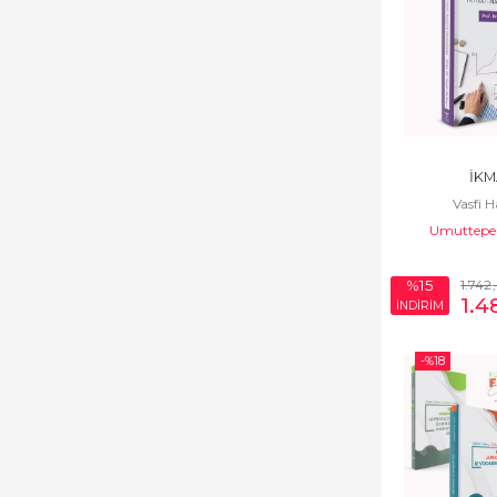
İKM
Vasfi H
Umuttepe 
1.742
%15
1.4
İNDİRİM
-%
18