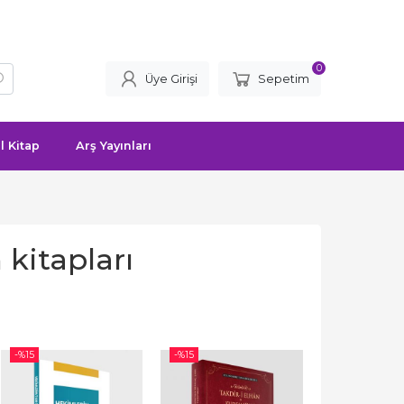
0
Üye Girişi
Sepetim
l Kitap
Arş Yayınları
 kitapları
-%
15
-%
15