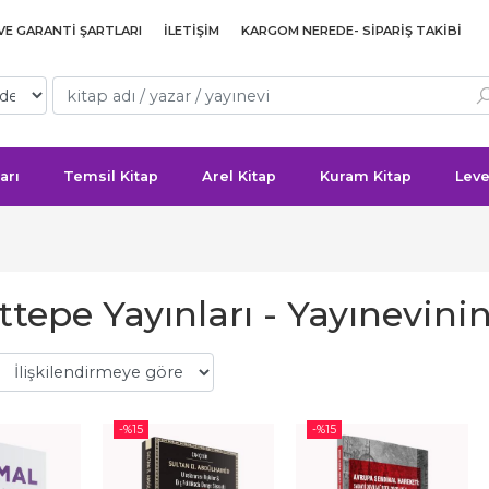
 VE GARANTI ŞARTLARI
İLETIŞIM
KARGOM NEREDE- SIPARIŞ TAKIBI
arı
Temsil Kitap
Arel Kitap
Kuram Kitap
Leve
epe Yayınları - Yayınevinin
-%
15
-%
15