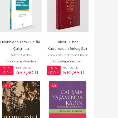
Hekimlerin Tam Gün, İkili 
Takdir-i Elhan 
Çalışması
Kudemadan Birkaç Şair 
Bülent CANSU
Recaizade Mahmut Ekrem
Pejmürde Takrizat
Umuttepe Yayınları
Umuttepe Yayınları
538
,00
TL
601
,00
TL
%15
%15
457
,30
TL
510
,85
TL
İNDİRİM
İNDİRİM
-%
15
-%
15