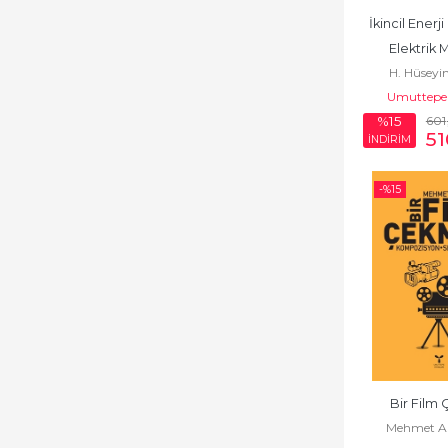
İkincil Enerji
Elektrik 
H. Hüseyi
Umuttepe 
601
%15
51
İNDİRİM
-%
15
Bir Film
Mehmet Ar