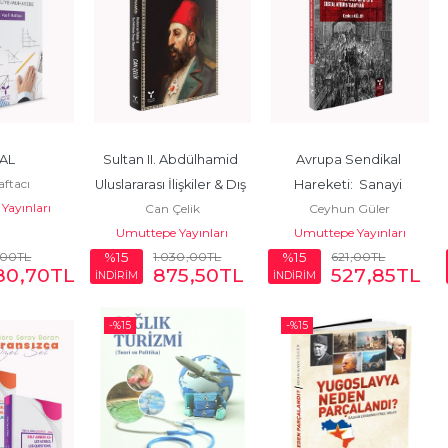
AL
Sultan II. Abdülhamid 
Avrupa Sendikal 
aftacı
Uluslararası İlişkiler & Dış 
Hareketi:  Sanayi 
Yayınları
Can Çelik
Ceyhun Güler
Politikada Denge...
Devrimi'nden COVID-
Umuttepe Yayınları
Umuttepe Yayınları
19'a  Sosyal Avrupa...
,00
TL
1.030
,00
TL
621
,00
TL
%15
%15
80
,70
TL
875
,50
TL
527
,85
TL
İNDİRİM
İNDİRİM
-%
15
-%
15