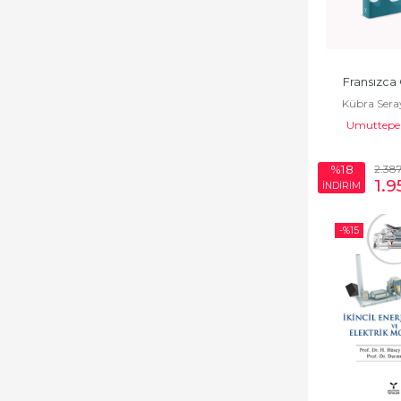
Fransızca
Kübra Ser
Umuttepe 
2.38
%18
1.9
İNDİRİM
-%
15