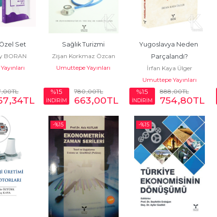
 Özel Set
Sağlık Turizmi
Yugoslavya Neden 
ay BORAN
Zişan Korkmaz Özcan
Parçalandı?
Yayınları
Umuttepe Yayınları
İrfan Kaya Ülger
Umuttepe Yayınları
7
,00
TL
780
,00
TL
888
,00
TL
%15
%15
57
,34
TL
663
,00
TL
754
,80
TL
İNDİRİM
İNDİRİM
-%
15
-%
15