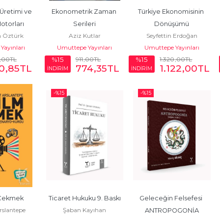
 Üretimi ve 
Ekonometrik Zaman 
Türkiye Ekonomisinin 
Motorları
Serileri
Dönüşümü
n Öztürk
Aziz Kutlar
Seyfettin Erdoğan
Yayınları
Umuttepe Yayınları
Umuttepe Yayınları
,00
TL
911
,00
TL
1.320
,00
TL
%15
%15
0
,85
TL
774
,35
TL
1.122
,00
TL
İNDİRİM
İNDİRİM
-%
15
-%
15
 Çekmek
Ticaret Hukuku 9. Baskı
Geleceğin Felsefesi 
slantepe
Şaban Kayıhan
ANTROPOGONİA