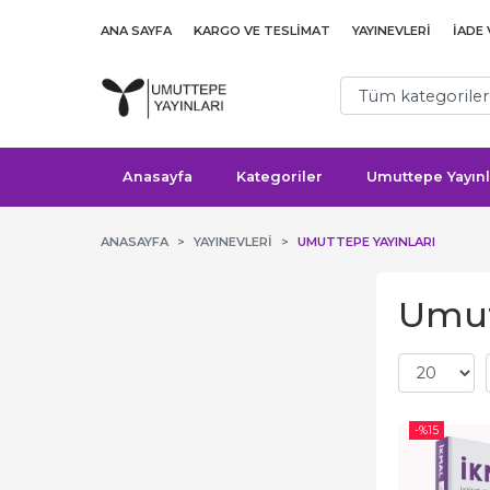
ANA SAYFA
KARGO VE TESLIMAT
YAYINEVLERI
İADE
Anasayfa
Kategoriler
Umuttepe Yayınl
ANASAYFA
YAYINEVLERI
UMUTTEPE YAYINLARI
Umutt
-%
15