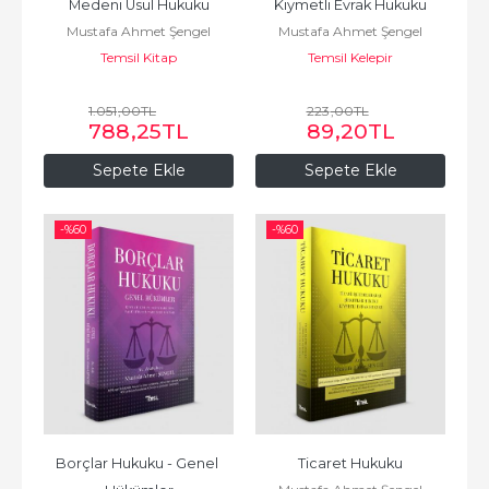
Medeni Usul Hukuku
Kıymetli Evrak Hukuku
Mustafa Ahmet Şengel
Mustafa Ahmet Şengel
Temsil Kitap
Temsil Kelepir
1.051
,00
TL
223
,00
TL
788
,25
TL
89
,20
TL
Sepete Ekle
Sepete Ekle
-%
60
-%
60
Borçlar Hukuku - Genel 
Ticaret Hukuku