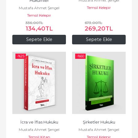
Mustafa Ahmet Şengel
Hükümler
Temsil Kelepir
Mustafa Ahmet Şengel
Temsil Kelepir
336
,00
TL
673
,00
TL
134
,40
TL
269
,20
TL
Sepete Ekle
Sepete Ekle
-%
25
-%
60
İcra ve İflas Hukuku
Şirketler Hukuku
Mustafa Ahmet Şengel
Mustafa Ahmet Şengel
Temsil Kitap
Temsil Kelepir