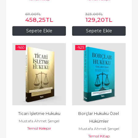
611
,00
TL
323
,00
TL
458
,25
TL
129
,20
TL
Sepete Ekle
Sepete Ekle
-%
60
-%
25
Ticari İşletme Hukuku
Borçlar Hukuku Özel 
Mustafa Ahmet Şengel
Hükümler
Temsil Kelepir
Mustafa Ahmet Şengel
Temsil Kitap