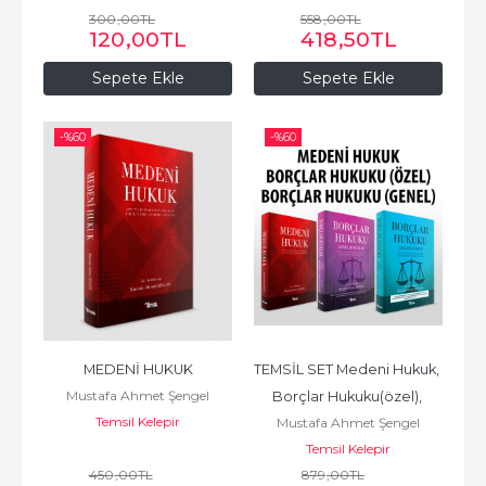
300
,00
TL
558
,00
TL
120
,00
TL
418
,50
TL
Sepete Ekle
Sepete Ekle
-%
60
-%
60
MEDENİ HUKUK
TEMSİL SET Medeni Hukuk, 
Mustafa Ahmet Şengel
Borçlar Hukuku(özel), 
Temsil Kelepir
Mustafa Ahmet Şengel
Borçlar Hukuku(genel)
Temsil Kelepir
450
,00
TL
879
,00
TL