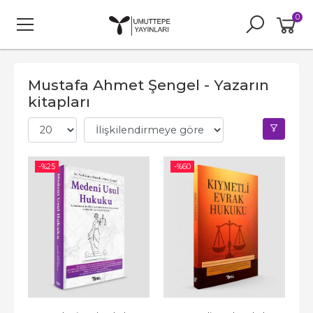
0
Mustafa Ahmet Şengel - Yazarın
kitapları
-%
25
-%
60