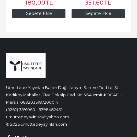
180
,00
TL
351
,60
TL
Sepete Ekle
Sepete Ekle
Umuttepe Yayınları Basım Dağ. İletişim San. ve Tic. Ltd. Şti.
Kadıköy Mahallesi Ziya Gökalp Cad. No:56/A İzmit-KOCAELİ
Mersis: 0892033187200014
(0262) 3591060
5398482452
umuttepeyayinlari@yahoo.com
© 2026 umuttepeyayinlari.com