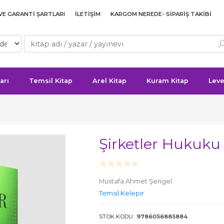
 VE GARANTI ŞARTLARI
İLETIŞIM
KARGOM NEREDE- SIPARIŞ TAKIBI
arı
Temsil Kitap
Arel Kitap
Kuram Kitap
Leve
Şirketler Hukuk
Mustafa Ahmet Şengel
Temsil Kelepir
STOK KODU:
9786056885884