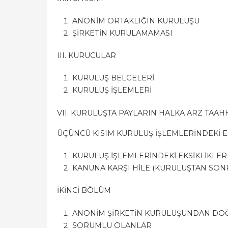
ANONİM ORTAKLIĞIN KURULUŞU
ŞİRKETİN KURULAMAMASI
III. KURUCULAR
KURULUŞ BELGELERİ
KURULUŞ İŞLEMLERİ
VII. KURULUŞTA PAYLARIN HALKA ARZ TAAH
ÜÇÜNCÜ KISIM KURULUŞ İŞLEMLERİNDEKİ E
KURULUŞ İŞLEMLERİNDEKİ EKSİKLİKLE
KANUNA KARŞI HİLE (KURULUŞTAN SO
İKİNCİ BÖLÜM
ANONİM ŞİRKETİN KURULUŞUNDAN D
SORUMLU OLANLAR