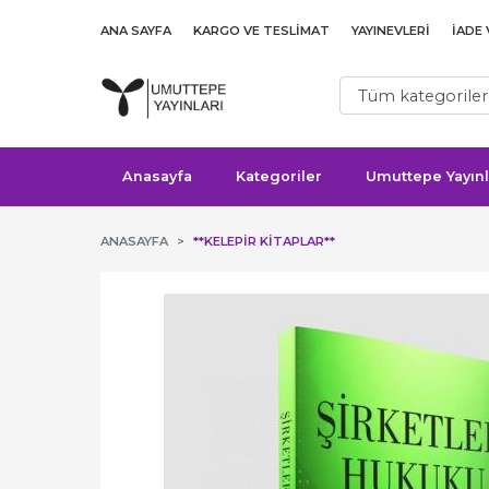
ANA SAYFA
KARGO VE TESLIMAT
YAYINEVLERI
İADE
Anasayfa
Kategoriler
Umuttepe Yayınl
ANASAYFA
**KELEPİR KİTAPLAR**