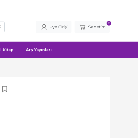
0
Üye Girişi
Sepetim
l Kitap
Arş Yayınları
u