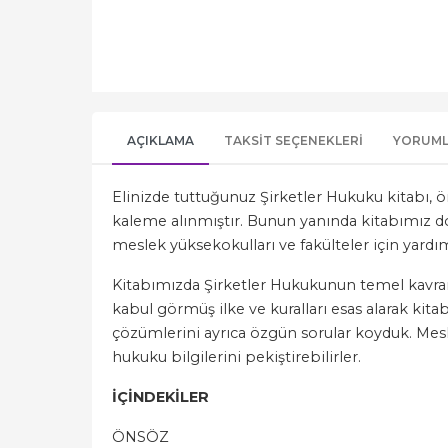
AÇIKLAMA
TAKSIT SEÇENEKLERI
YORUM
Elinizde tuttuğunuz Şirketler Hukuku kitabı, ö
kaleme alınmıştır. Bunun yanında kitabımız dok
meslek yüksekokulları ve fakülteler için yardı
Kitabımızda Şirketler Hukukunun temel kavram v
kabul görmüş ilke ve kuralları esas alarak kita
çözümlerini ayrıca özgün sorular koyduk. Meslek
hukuku bilgilerini pekiştirebilirler.
İÇİNDEKİLER
ÖNSÖZ