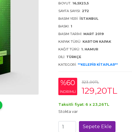
BOYUT:
16,5X23,5
SAYFA SAYISI:
272
BASIM YERI:
İSTANBUL
BASKI:
1
BASIM TARIHI:
MART 2019
KAPAK TÜRÜ:
KARTON KAPAK
KAĞIT TÜRÜ:
1. HAMUR
DILI:
TÜRKÇE
KATEGORI:
**KELEPİR KİTAPLAR**
%60
323
,00
TL
129
,20
TL
INDIRIMLI
Taksitli fiyat: 6 x
23
,26
TL
Stokta var
Sepete Ekle