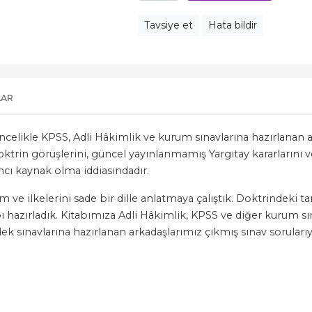
Tavsiye et
Hata bildir
LAR
ncelikle KPSS, Adli Hâkimlik ve kurum sınavlarına hazırlanan a
trin görüşlerini, güncel yayınlanmamış Yargıtay kararlarını ve
mcı kaynak olma iddiasındadır.
e ilkelerini sade bir dille anlatmaya çalıştık. Doktrindeki ta
bı hazırladık. Kitabımıza Adli Hâkimlik, KPSS ve diğer kurum sı
 sınavlarına hazırlanan arkadaşlarımız çıkmış sınav sorularıyl