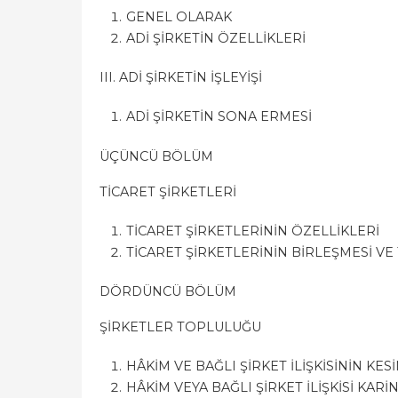
GENEL OLARAK
ADİ ŞİRKETİN ÖZELLİKLERİ
III. ADİ ŞİRKETİN İŞLEYİŞİ
ADİ ŞİRKETİN SONA ERMESİ
ÜÇÜNCÜ BÖLÜM
TİCARET ŞİRKETLERİ
TİCARET ŞİRKETLERİNİN ÖZELLİKLERİ
TİCARET ŞİRKETLERİNİN BİRLEŞMESİ VE
DÖRDÜNCÜ BÖLÜM
ŞİRKETLER TOPLULUĞU
HÂKİM VE BAĞLI ŞİRKET İLİŞKİSİNİN K
HÂKİM VEYA BAĞLI ŞİRKET İLİŞKİSİ KARİ