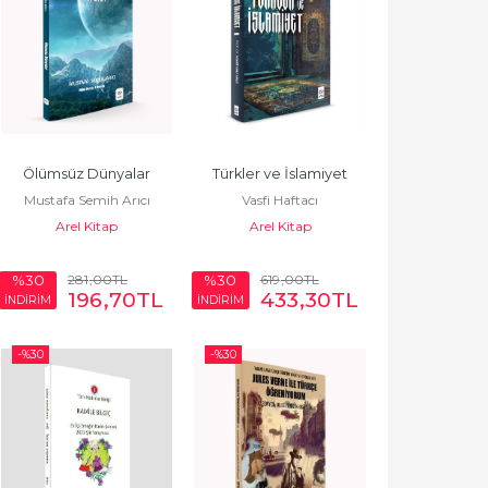
Ölümsüz Dünyalar
Türkler ve İslamiyet
Mustafa Semih Arıcı
Vasfi Haftacı
Arel Kitap
Arel Kitap
281
,00
TL
619
,00
TL
%30
%30
196
,70
TL
433
,30
TL
İNDİRİM
İNDİRİM
-%
30
-%
30