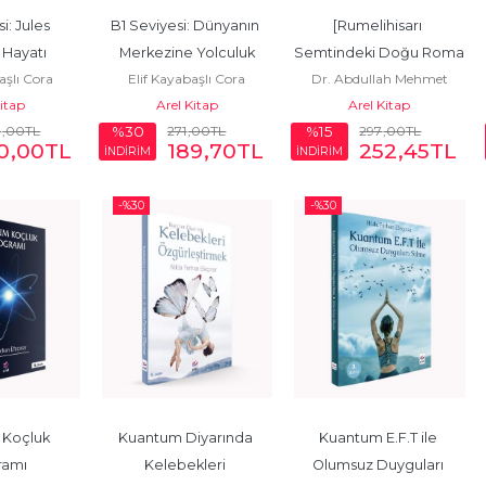
i: Jules 
B1 Seviyesi: Dünyanın 
[Rumelihisarı 
 Hayatı
Merkezine Yolculuk
Semtindeki Doğu Roma 
aşlı Cora
Elif Kayabaşlı Cora
Dr. Abdullah Mehmet
(Bizans)  Üsluplu Plastik 
Kitap
Arel Kitap
Arel Kitap
Avunduk
Taş Eserler]
0
,00
TL
271
,00
TL
297
,00
TL
%30
%15
0
,00
TL
189
,70
TL
252
,45
TL
İNDİRİM
İNDİRİM
-%
30
-%
30
Koçluk 
Kuantum Diyarında 
Kuantum E.F.T ile 
ramı
Kelebekleri 
Olumsuz Duyguları 