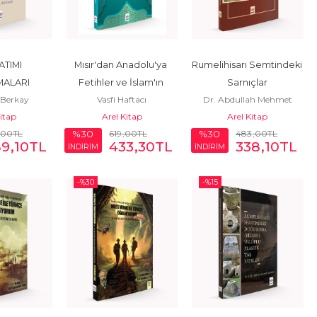
TIMI 
Mısır'dan Anadolu'ya 
Rumelihisarı Semtindeki 
ALARI
Fetihler ve İslam'ın 
Sarnıçlar
 Berkay
Vasfi Haftacı
Dr. Abdullah Mehmet
Yayılışı
Kitap
Arel Kitap
Arel Kitap
Avunduk
,00
TL
619
,00
TL
483
,00
TL
%30
%30
89
,10
TL
433
,30
TL
338
,10
TL
İNDİRİM
İNDİRİM
-%
30
-%
15