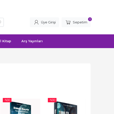
0
Üye Girişi
Sepetim
l Kitap
Arş Yayınları
-%
30
-%
30