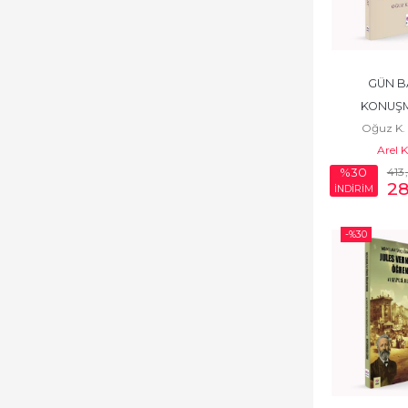
GÜN BA
KONUŞM
Oğuz K.
Arel 
413
%30
2
İNDİRİM
-%
30