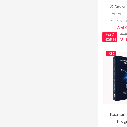
A1 Seviyes
Verne'in
Elif Kayab
Arel 
30
%30
21
İNDİRİM
-%
30
Kuantum 
Prog