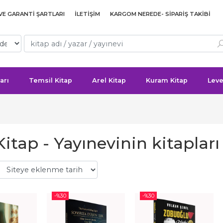
 VE GARANTI ŞARTLARI
İLETIŞIM
KARGOM NEREDE- SIPARIŞ TAKIBI
arı
Temsil Kitap
Arel Kitap
Kuram Kitap
Leve
Kitap - Yayınevinin kitapları
-%
30
-%
30