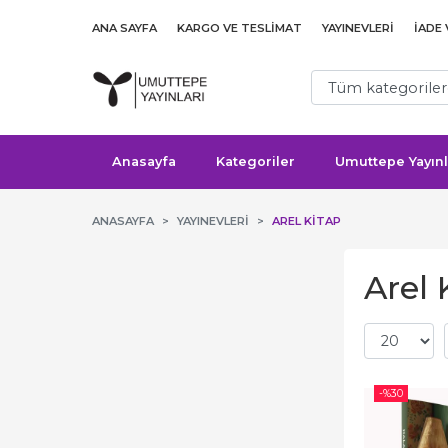
ANA SAYFA
KARGO VE TESLIMAT
YAYINEVLERI
İADE
Anasayfa
Kategoriler
Umuttepe Yayınl
ANASAYFA
YAYINEVLERI
AREL KITAP
Arel 
-%
30