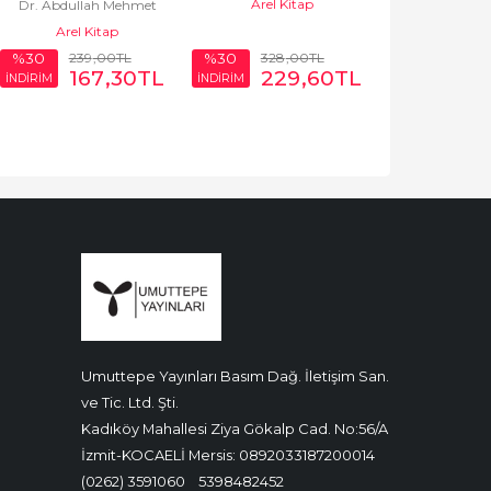
Arel Kitap
Dr. Abdullah Mehmet
Semtindeki İlk İskân...
Arel Kitap
Avunduk
239
,00
TL
328
,00
TL
%30
%30
167
,30
TL
229
,60
TL
İNDİRİM
İNDİRİM
Umuttepe Yayınları Basım Dağ. İletişim San.
ve Tic. Ltd. Şti.
Kadıköy Mahallesi Ziya Gökalp Cad. No:56/A
İzmit-KOCAELİ Mersis: 0892033187200014
(0262) 3591060
5398482452