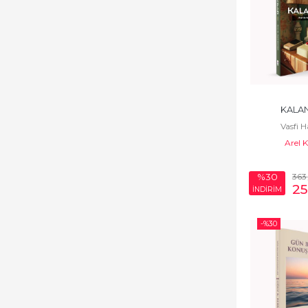
KALA
Vasfi H
Arel 
363
%30
2
İNDİRİM
-%
30