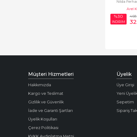
Nilda Ferha
Arel 
468
%30
32
İNDİRİM
Müşteri Hizmetleri
Üyelik
Hakkımızda
Üye Girişi
Kargo ve Teslimat
Yeni Üyeli
Gizlilik ve Güvenlik
Sepetim
İade ve Garanti Şartları
Sipariş Tak
Üyelik Koşulları
Çerez Politikası
KVKK Aydınlatma Metni