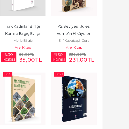
Türk Kadınlar Birliği 
A2 Seviyesi: Jules 
Kamile Bilgiç Ev İçi 
Verne'in Hikâyeleri
Meriç Bilgiç
Elif Kayabaşlı Cora
Emeğin Kadın Şairleri 
Arel Kitap
Arel Kitap
2023...
50
,00
TL
330
,00
TL
%30
%30
35
,00
TL
231
,00
TL
İNDİRİM
İNDİRİM
-%
15
-%
30