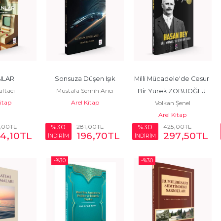
NLAR
Sonsuza Düşen Işık
Milli Mücadele'de Cesur 
aftacı
Mustafa Semih Arıcı
Bir Yürek ZOBUOĞLU 
Kitap
Arel Kitap
Volkan Şenel
(ZOBOĞLU) HASAN BEY
Arel Kitap
,00
TL
281
,00
TL
425
,00
TL
%30
%30
54
,10
TL
196
,70
TL
297
,50
TL
İNDİRİM
İNDİRİM
-%
30
-%
30