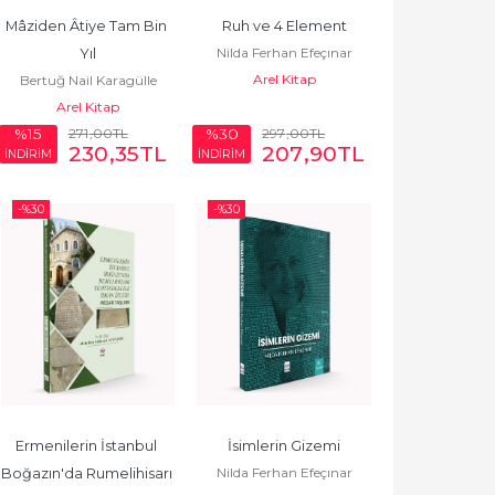
Mâziden Âtiye Tam Bin 
Ruh ve 4 Element
Nilda Ferhan Efeçınar
Yıl
Arel Kitap
Bertuğ Nail Karagülle
Arel Kitap
271
,00
TL
297
,00
TL
%15
%30
230
,35
TL
207
,90
TL
İNDİRİM
İNDİRİM
-%
30
-%
30
Ermenilerin İstanbul 
İsimlerin Gizemi
Nilda Ferhan Efeçınar
Boğazın'da Rumelihisarı 