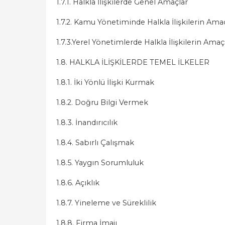
1.7.1. Halkla İlişkilerde Genel Amaçlar
1.7.2. Kamu Yönetiminde Halkla İlişkilerin Amaç
1.7.3.Yerel Yönetimlerde Halkla İlişkilerin Amaç
1.8. HALKLA İLİŞKİLERDE TEMEL İLKELER
1.8.1. İki Yönlü İlişki Kurmak
1.8.2. Doğru Bilgi Vermek
1.8.3. İnandırıcılık
1.8.4. Sabırlı Çalışmak
1.8.5. Yaygın Sorumluluk
1.8.6. Açıklık
1.8.7. Yineleme ve Süreklilik
1.8.8. Firma İmajı