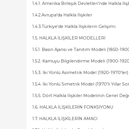
1.4.1. Amerika Birleşik Devletleri'nde Halkla İliş
1.4.2.Avrupa'da Halkla İlişkiler
1.4.3.Türkiye'de Halkla İlişkilerin Gelişimi
1.5. HALKLA İLİŞKİLER MODELLERİ
1.5.1. Basın Ajansı ve Tanıtım Modeli (1850-190
1.5.2. Kamuyu Bilgilendirme Modeli (1900-1920
1.5.3. İki Yönlü Asimetrik Model (1920-1970'ler)
1.5.4. İki Yönlü Simetrik Model (1970'li Yıllar So
1.5.5. Dört Halkla İlişkiler Modelinin Genel De
1.6. HALKLA İLİŞKİLERİN FONKSİYONU
1.7. HALKLA İLİŞKİLERİN AMACI