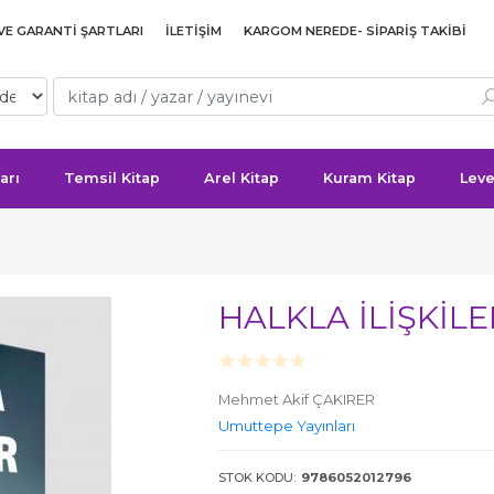
 VE GARANTI ŞARTLARI
İLETIŞIM
KARGOM NEREDE- SIPARIŞ TAKIBI
arı
Temsil Kitap
Arel Kitap
Kuram Kitap
Leve
HALKLA İLİŞKİL
Mehmet Akif ÇAKIRER
Umuttepe Yayınları
STOK KODU:
9786052012796