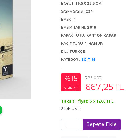
BOYUT:
16,5 X 23,5 CM
SAYFA SAYISI:
234
BASKI:
1
BASIM TARIHI:
2018
KAPAK TÜRÜ:
KARTON KAPAK
KAĞIT TÜRÜ:
1. HAMUR
DILI:
TÜRKÇE
KATEGORI:
EĞITIM
%15
785
,00
TL
667
,25
TL
INDIRIMLI
Taksitli fiyat: 6 x
120
,11
TL
Stokta var
Sepete Ekle