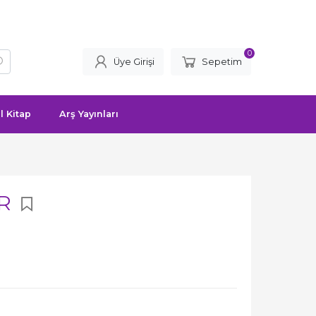
0
Üye Girişi
Sepetim
l Kitap
Arş Yayınları
ER