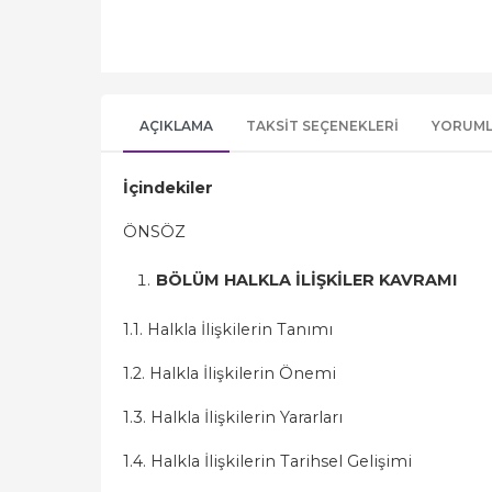
AÇIKLAMA
TAKSIT SEÇENEKLERI
YORUM
İçindekiler
ÖNSÖZ
BÖLÜM HALKLA İLİŞKİLER KAVRAMI
1.1. Halkla İlişkilerin Tanımı
1.2. Halkla İlişkilerin Önemi
1.3. Halkla İlişkilerin Yararları
1.4. Halkla İlişkilerin Tarihsel Gelişimi