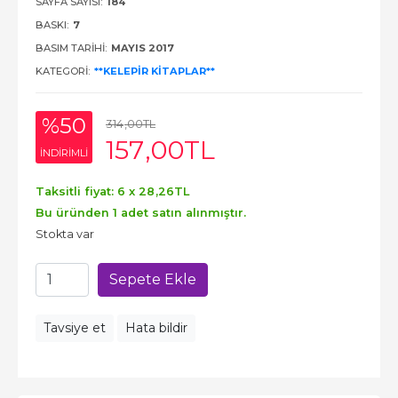
SAYFA SAYISI:
184
BASKI:
7
BASIM TARIHI:
MAYIS 2017
KATEGORI:
**KELEPİR KİTAPLAR**
%50
314
,00
TL
157
,00
TL
INDIRIMLI
Taksitli fiyat: 6 x
28
,26
TL
Bu üründen 1 adet satın alınmıştır.
Stokta var
Sepete Ekle
Tavsiye et
Hata bildir