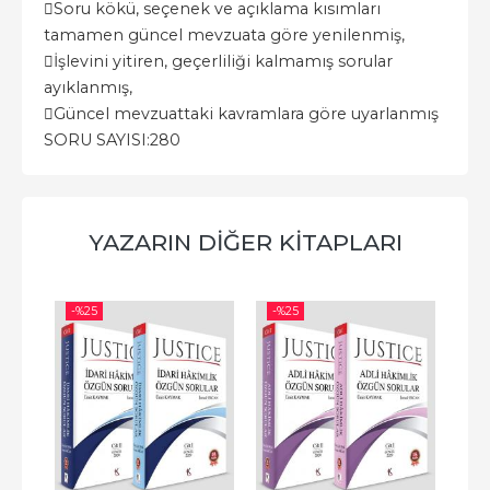

Soru kökü, seçenek ve açıklama kısımları
tamamen güncel mevzuata göre yenilenmiş,

İşlevini yitiren, geçerliliği kalmamış sorular
ayıklanmış,

Güncel mevzuattaki kavramlara göre uyarlanmış
SORU SAYISI:280
YAZARIN DIĞER KITAPLARI
-%
25
-%
25
-%