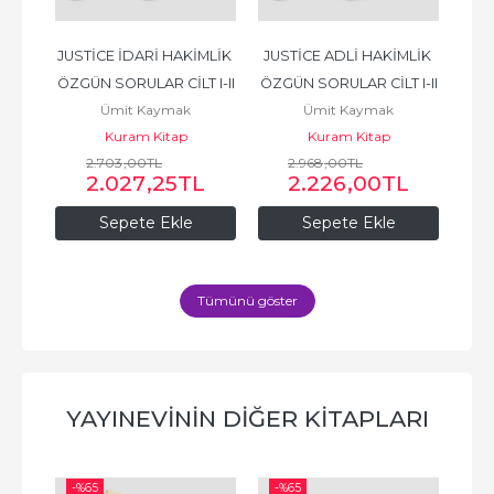
k 
JUSTİCE İDARİ HAKİMLİK 
JUSTİCE ADLİ HAKİMLİK 
Th
ÖZGÜN SORULAR CİLT I-II
ÖZGÜN SORULAR CİLT I-II
Ümit Kaymak
Ümit Kaymak
Kuram Kitap
Kuram Kitap
K
2.703
,00
TL
2.968
,00
TL
L
2.027
,25
TL
2.226
,00
TL
Sepete Ekle
Sepete Ekle
Tümünü göster
YAYINEVININ DIĞER KITAPLARI
-%
65
-%
65
-%