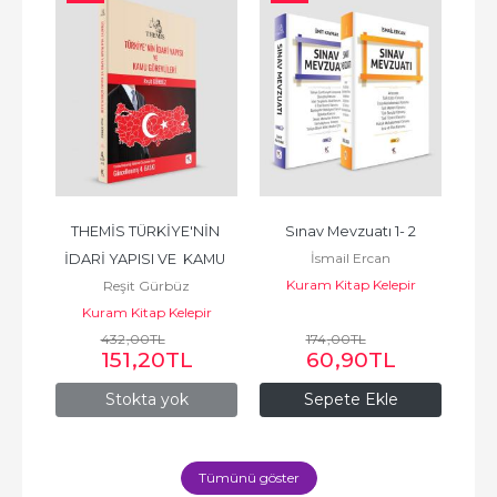
k 
THEMİS TÜRKİYE'NİN 
Sınav Mevzuatı 1- 2
İsmail Ercan
İDARİ YAPISI VE  KAMU 
Kuram Kitap Kelepir
K
Reşit Gürbüz
GÖREVLİLERİ
ir
Kuram Kitap Kelepir
432
,00
TL
174
,00
TL
151
,20
TL
60
,90
TL
Stokta yok
Sepete Ekle
Tümünü göster