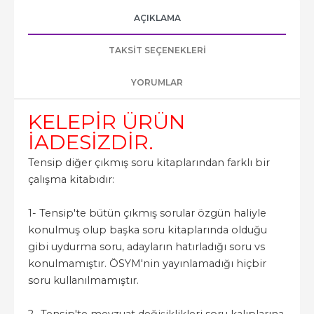
AÇIKLAMA
TAKSIT SEÇENEKLERI
YORUMLAR
KELEPİR ÜRÜN
İADESİZDİR.
Tensip diğer çıkmış soru kitaplarından farklı bir
çalışma kitabıdır:
1- Tensip'te bütün çıkmış sorular özgün haliyle
konulmuş olup başka soru kitaplarında olduğu
gibi uydurma soru, adayların hatırladığı soru vs
konulmamıştır. ÖSYM'nin yayınlamadığı hiçbir
soru kullanılmamıştır.
2- Tensip'te mevzuat değişiklikleri soru kalıplarına