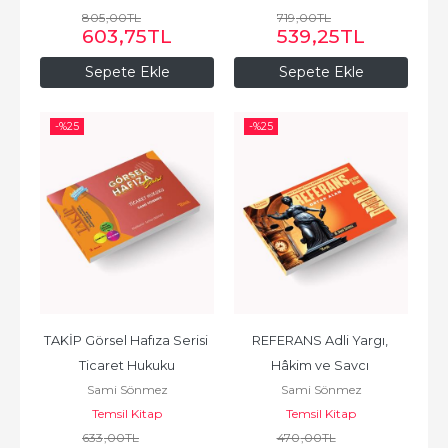
805
,00
TL
719
,00
TL
603
,75
TL
539
,25
TL
Sepete Ekle
Sepete Ekle
-%
25
-%
25
TAKİP Görsel Hafıza Serisi 
REFERANS Adli Yargı, 
Ticaret Hukuku
Hâkim ve Savcı 
Sami Sönmez
Sami Sönmez
Yardımcılığı Süreler Kitabı
Temsil Kitap
Temsil Kitap
633
,00
TL
470
,00
TL