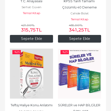
T.C. Anayasası
KPSS Tarih Tamamı 
Serhat Güven
Çözümlü 40 Deneme
Temsil Kitap
Cahide Bolat
Temsil Kitap
421
,00
TL
455
,00
TL
315
,75
TL
341
,25
TL
Sepete Ekle
Sepete Ekle
-%
25
-%
25
Teftiş Maliye Konu Anlatımı
SÜRELER ve HAP BİLGİLER 