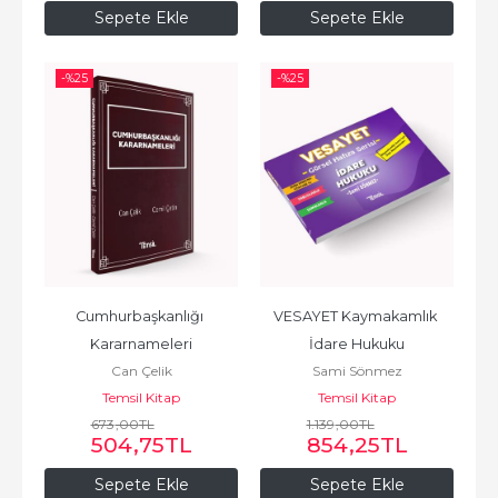
Sepete Ekle
Sepete Ekle
-%
25
-%
25
Cumhurbaşkanlığı 
VESAYET Kaymakamlık 
Kararnameleri
İdare Hukuku
Can Çelik
Sami Sönmez
Temsil Kitap
Temsil Kitap
673
,00
TL
1.139
,00
TL
504
,75
TL
854
,25
TL
Sepete Ekle
Sepete Ekle