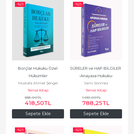
-%
25
-%
25
Borçlar Hukuku Özel 
SÜRELER ve HAP BİLGİLER 
Hükümler
-Anayasa Hukuku-
Mustafa Ahmet Şengel
Sami Sönmez
Temsil Kitap
Temsil Kitap
558
,00
TL
1.051
,00
TL
418
,50
TL
788
,25
TL
Sepete Ekle
Sepete Ekle
-%
25
-%
25