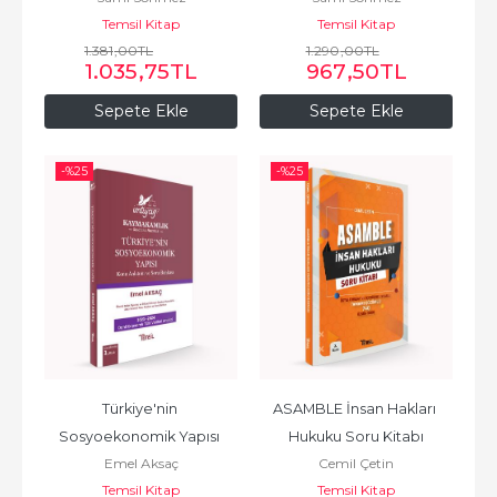
Temsil Kitap
Temsil Kitap
1.381
,00
TL
1.290
,00
TL
1.035
,75
TL
967
,50
TL
Sepete Ekle
Sepete Ekle
-%
25
-%
25
Türkiye'nin 
ASAMBLE İnsan Hakları 
Sosyoekonomik Yapısı 
Hukuku Soru Kitabı
Emel Aksaç
Cemil Çetin
Konu Anlatımı-Soru 
Temsil Kitap
Temsil Kitap
Bankası