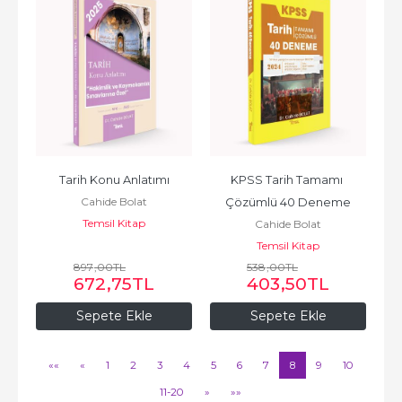
Tarih Konu Anlatımı
KPSS Tarih Tamamı 
Cahide Bolat
Çözümlü 40 Deneme
Temsil Kitap
Cahide Bolat
Temsil Kitap
897
,00
TL
538
,00
TL
672
,75
TL
403
,50
TL
Sepete Ekle
Sepete Ekle
««
«
1
2
3
4
5
6
7
8
9
10
11-20
»
»»