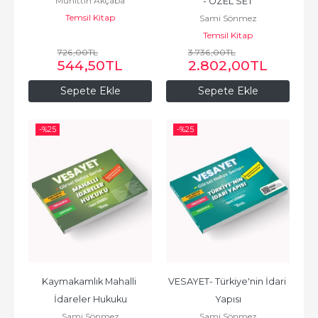
Muhittin Akçaba
- ÖZEL SET
Temsil Kitap
Sami Sönmez
Temsil Kitap
726
,00
TL
3.736
,00
TL
544
,50
TL
2.802
,00
TL
Sepete Ekle
Sepete Ekle
-%
25
-%
25
Kaymakamlık Mahalli 
VESAYET- Türkiye'nin İdari 
İdareler Hukuku
Yapısı
Sami Sönmez
Sami Sönmez