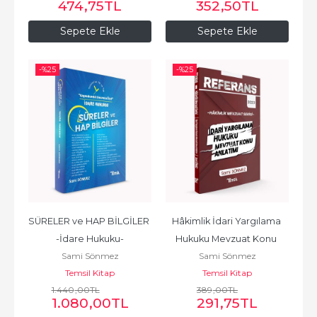
474
,75
TL
352
,50
TL
Sepete Ekle
Sepete Ekle
-%
25
-%
25
SÜRELER ve HAP BİLGİLER 
Hâkimlik İdari Yargılama 
-İdare Hukuku-
Hukuku Mevzuat Konu 
Sami Sönmez
Sami Sönmez
Anlatımı
Temsil Kitap
Temsil Kitap
1.440
,00
TL
389
,00
TL
1.080
,00
TL
291
,75
TL