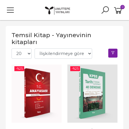
0
Temsil Kitap - Yayınevinin
kitapları
-%
25
-%
25