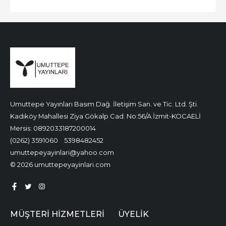
Umuttepe Yayınları Basım Dağ. İletişim San. ve Tic. Ltd. Şti.
Kadıköy Mahallesi Ziya Gökalp Cad. No:56/A İzmit-KOCAELİ
Mersis: 0892033187200014
(0262) 3591060
5398482452
umuttepeyayinlari@yahoo.com
© 2026 umuttepeyayinlari.com
MÜŞTERI HIZMETLERI
ÜYELIK