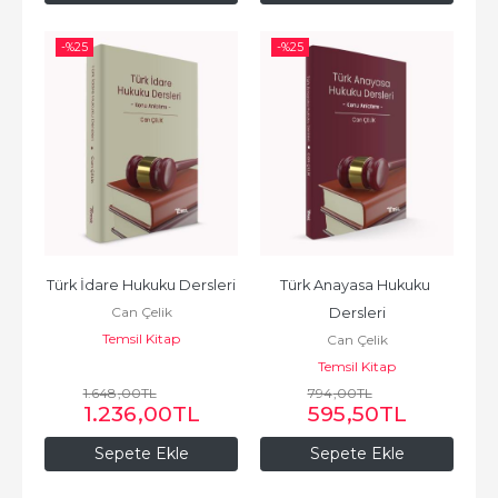
-%
25
-%
25
Türk İdare Hukuku Dersleri
Türk Anayasa Hukuku 
Can Çelik
Dersleri
Temsil Kitap
Can Çelik
Temsil Kitap
1.648
,00
TL
794
,00
TL
1.236
,00
TL
595
,50
TL
Sepete Ekle
Sepete Ekle