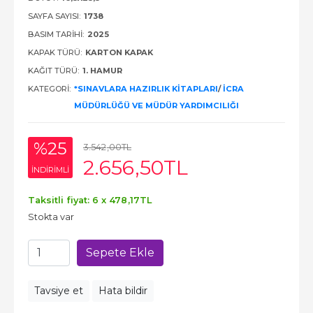
SAYFA SAYISI:
1738
BASIM TARIHI:
2025
KAPAK TÜRÜ:
KARTON KAPAK
KAĞIT TÜRÜ:
1. HAMUR
KATEGORI:
*SINAVLARA HAZIRLIK KITAPLARI
/
İCRA
MÜDÜRLÜĞÜ VE MÜDÜR YARDIMCILIĞI
%25
3.542
,00
TL
2.656
,50
TL
INDIRIMLI
Taksitli fiyat: 6 x
478
,17
TL
Stokta var
Sepete Ekle
Tavsiye et
Hata bildir