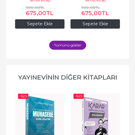
Temsil Kitap
Temsil Kitap
900
,00
TL
900
,00
TL
675
,00
TL
675
,00
TL
Sepete Ekle
Sepete Ekle
Tümünü göster
YAYINEVININ DIĞER KITAPLARI
-%
25
-%
25
-%