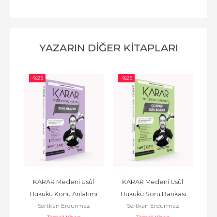
YAZARIN DIĞER KITAPLARI
-%
25
-%
25
-%
enel 
KARAR Medeni Usûl 
KARAR Medeni Usûl 
K
tür 
Hukuku Konu Anlatımı 
Hukuku Soru Bankası
Sertkan Erdurmaz
Sertkan Erdurmaz
Kitabı