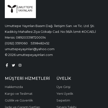
Umuttepe Yayınları Basım Dağ. İletişim San. ve Tic. Ltd. Şti.
Kadıköy Mahallesi Ziya Gökalp Cad. No:56/A İzmit-KOCAELİ
Mersis: 0892033187200014
(0262) 3591060
5398482452
umuttepeyayinlari@yahoo.com
© 2026 umuttepeyayinlari.com
MÜŞTERI HIZMETLERI
ÜYELIK
Hakkımızda
Üye Girişi
Kargo ve Teslimat
Yeni Üyelik
Gizlilik ve Güvenlik
Sepetim
İade ve Garanti Şartları
Sipariş Takibi