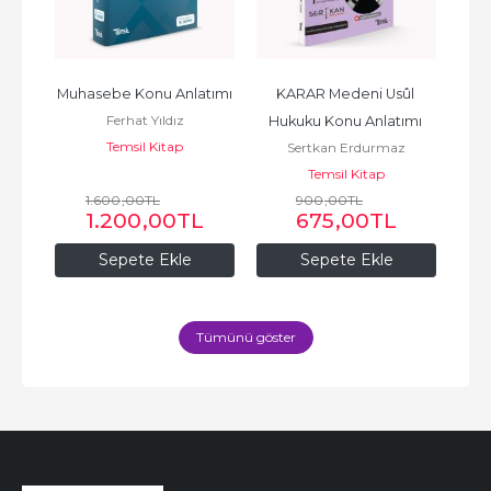
enel 
Muhasebe Konu Anlatımı
KARAR Medeni Usûl 
K
Ferhat Yıldız
tür 
Hukuku Konu Anlatımı 
Hu
Temsil Kitap
Sertkan Erdurmaz
Kitabı
Temsil Kitap
1.600
,00
TL
900
,00
TL
1.200
,00
TL
675
,00
TL
Sepete Ekle
Sepete Ekle
Tümünü göster