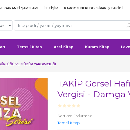
 VE GARANTI ŞARTLARI
İLETIŞIM
KARGOM NEREDE- SIPARIŞ TAKIBI
arı
Temsil Kitap
Arel Kitap
Kuram Kitap
Leve
DÜRLÜĞÜ VE MÜDÜR YARDIMCILIĞI
TAKİP Görsel Haf
Vergisi - Damga V
Sertkan Erdurmaz
Temsil Kitap