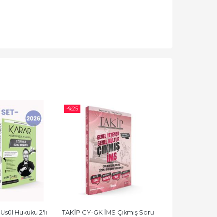
-%
25
-%
25
ûl Hukuku 2'li 
TAKİP GY-GK İMS Çıkmış Soru 
Takip Genel Y