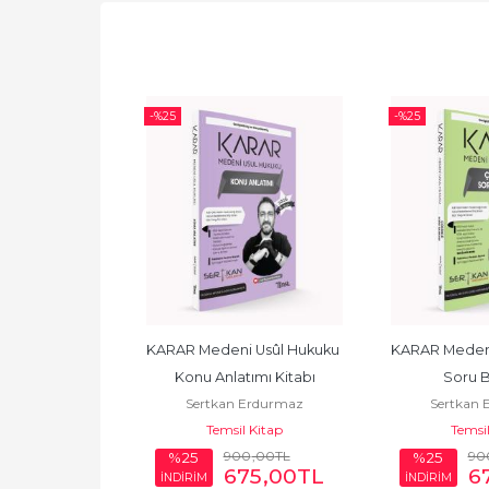
-%
25
-%
25
âkimlik Genel 
KARAR Medeni Usûl Hukuku 
KARAR Medeni
l Kültür Konu 
Konu Anlatımı Kitabı
Soru B
 Bolat
Sertkan Erdurmaz
Sertkan 
tımı
 Kitap
Temsil Kitap
Temsil
39
,00
TL
900
,00
TL
90
%25
%25
54
,25
TL
675
,00
TL
6
İNDİRİM
İNDİRİM