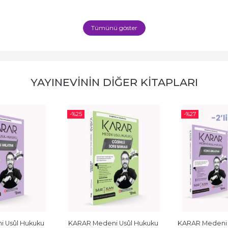
Tümünü göster
YAYINEVININ DIĞER KITAPLARI
-%
25
-%
27
 Usûl Hukuku 
KARAR Medeni Usûl Hukuku 
KARAR Medeni Us