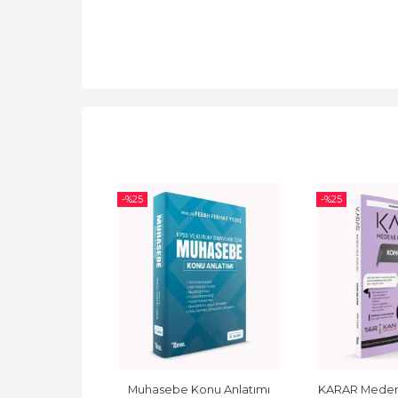
-%
25
-%
25
âkimlik Genel 
Muhasebe Konu Anlatımı
KARAR Medeni