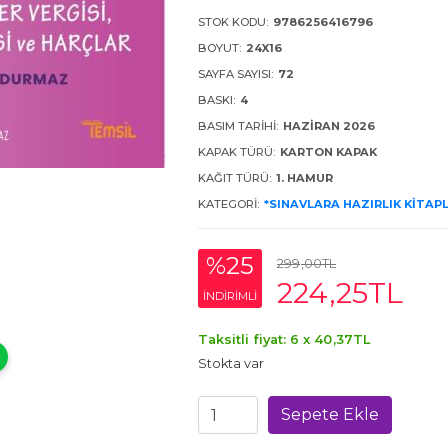
STOK KODU:
9786256416796
BOYUT:
24X16
SAYFA SAYISI:
72
BASKI:
4
BASIM TARIHI:
HAZIRAN 2026
KAPAK TÜRÜ:
KARTON KAPAK
KAĞIT TÜRÜ:
1. HAMUR
KATEGORI:
*SINAVLARA HAZIRLIK KITAP
%25
299
,00
TL
224
,25
TL
INDIRIMLI
Taksitli fiyat: 6 x
40
,37
TL
Stokta var
Sepete Ekle