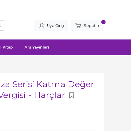
0
Üye Girişi
Sepetim
l Kitap
Arş Yayınları
ıza Serisi Katma Değer
ergisi - Harçlar