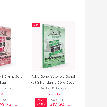
-%
25
-%
25
S Çıkmış Soru 
Takip Genel Yetenek- Genel 
MATRAH Vergi 
kası
Kültür Konularına Göre Özgün 
Usul Hukuku 
Erdurmaz
Sertkan Erdurmaz
Sertkan 
Soru Bankası
Bankası
 Kitap
Temsil Kitap
Temsil
3
,00
TL
690
,00
TL
80
%25
%25
74
,75
TL
517
,50
TL
6
İNDİRİM
İNDİRİM