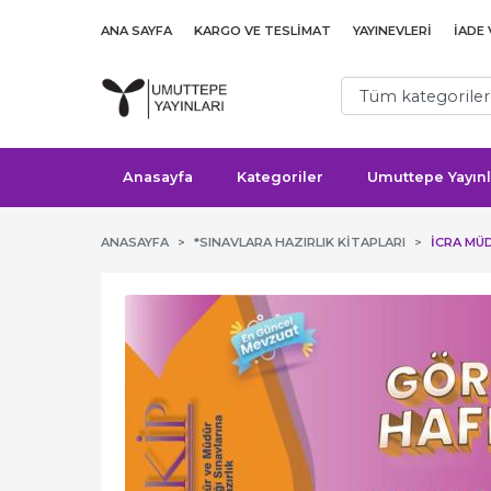
ANA SAYFA
KARGO VE TESLIMAT
YAYINEVLERI
İADE
Anasayfa
Kategoriler
Umuttepe Yayınl
ANASAYFA
*SINAVLARA HAZIRLIK KITAPLARI
İCRA MÜ