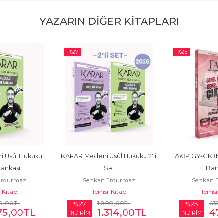
YAZARIN DIĞER KITAPLARI
-%
27
-%
25
 Usûl Hukuku 
KARAR Medeni Usûl Hukuku 2'li 
TAKİP GY-GK İM
ankası
Set
Ban
Erdurmaz
Sertkan Erdurmaz
Sertkan 
 Kitap
Temsil Kitap
Temsil
0
,00
TL
1.800
,00
TL
63
%27
%25
75
,00
TL
1.314
,00
TL
4
İNDİRİM
İNDİRİM