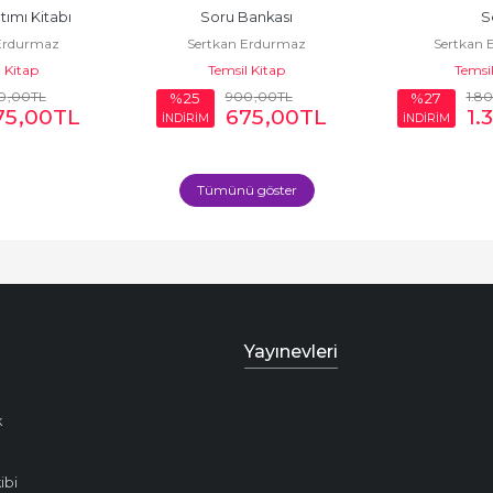
ımı Kitabı
Soru Bankası
S
Erdurmaz
Sertkan Erdurmaz
Sertkan 
 Kitap
Temsil Kitap
Temsil
0
,00
TL
900
,00
TL
1.8
%25
%27
75
,00
TL
675
,00
TL
1.
İNDİRİM
İNDİRİM
Tümünü göster
Yayınevleri
k
ibi