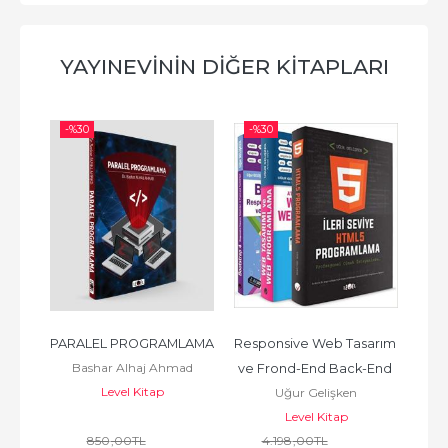
YAYINEVININ DIĞER KITAPLARI
-%
30
-%
30
-%
eb 
PARALEL PROGRAMLAMA
Responsive Web Tasarım 
He
Bashar Alhaj Ahmad
ve Frond-End Back-End 
Level Kitap
Uğur Gelişken
Programlama Eğitim Seti
Level Kitap
850
,00
TL
4.198
,00
TL