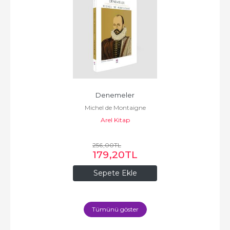
Denemeler
Michel de Montaigne
Arel Kitap
256
,00
TL
179
,20
TL
Sepete Ekle
Tümünü göster