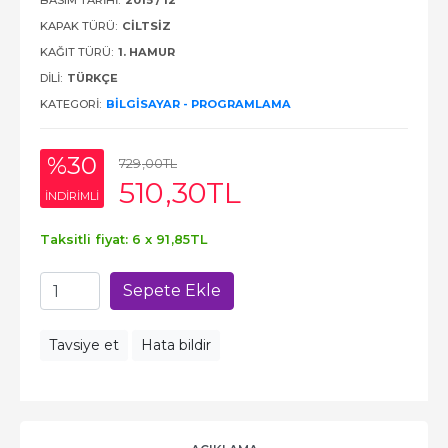
BASIM TARIHI:
2015 / 12
KAPAK TÜRÜ:
CILTSIZ
KAĞIT TÜRÜ:
1. HAMUR
DILI:
TÜRKÇE
KATEGORI:
BILGISAYAR - PROGRAMLAMA
%30
729
,00
TL
510
,30
TL
INDIRIMLI
Taksitli fiyat: 6 x
91
,85
TL
Sepete Ekle
Tavsiye et
Hata bildir