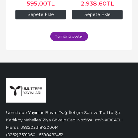
L
595
,00
TL
2.938
,60
TL
Sepete Ekle
Sepete Ekle
Tümünü göster
Umuttepe Yayınları Basım Dağ. İletişim San. ve Tic. Ltd. Şti.
Kadıköy Mahallesi Ziya Gökalp Cad. No:56/A İzmit-KOCAELİ
Mersis: 0892033187200014
(0262) 3591060
5398482452