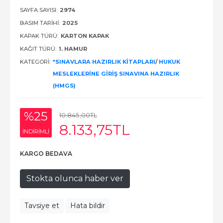
SAYFA SAYISI:
2974
BASIM TARIHI:
2025
KAPAK TÜRÜ:
KARTON KAPAK
KAĞIT TÜRÜ:
1. HAMUR
KATEGORI:
*SINAVLARA HAZIRLIK KITAPLARI
/
HUKUK
MESLEKLERINE GIRIŞ SINAVINA HAZIRLIK
(HMGS)
%25
10.845
,00
TL
8.133
,75
TL
INDIRIMLI
KARGO BEDAVA
Stokta olunca haber ver
Tavsiye et
Hata bildir