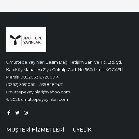
Umuttepe Yayınları Basım Dağ. İletişim San. ve Tic. Ltd. Şti.
Kadıköy Mahallesi Ziya Gökalp Cad. No:56/A İzmit-KOCAELİ
Mersis: 0892033187200014
(0262) 3591060
5398482452
umuttepeyayinlari@yahoo.com
© 2026 umuttepeyayinlari.com
MÜŞTERI HIZMETLERI
ÜYELIK