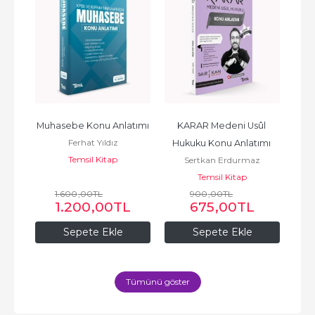
enel 
Muhasebe Konu Anlatımı
KARAR Medeni Usûl 
K
Ferhat Yıldız
tür 
Hukuku Konu Anlatımı 
Hu
Temsil Kitap
Sertkan Erdurmaz
Kitabı
Temsil Kitap
1.600
,00
TL
900
,00
TL
1.200
,00
TL
675
,00
TL
Sepete Ekle
Sepete Ekle
Tümünü göster