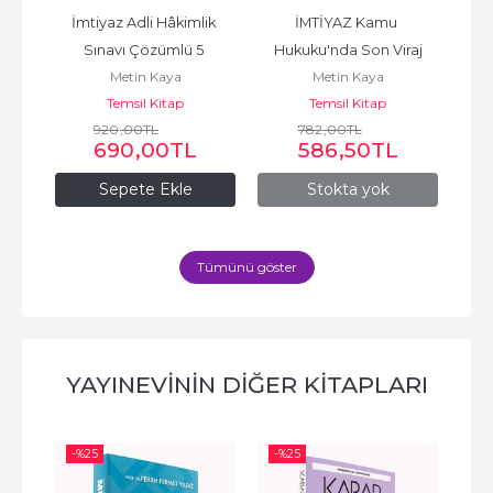
ış 
İmtiyaz Adli Hâkimlik 
İMTİYAZ Kamu 
İM
Sınavı Çözümlü 5 
Hukuku'nda Son Viraj
Metin Kaya
Metin Kaya
Deneme 2025
Temsil Kitap
Temsil Kitap
920
,00
TL
782
,00
TL
690
,00
TL
586
,50
TL
Sepete Ekle
Stokta yok
Tümünü göster
YAYINEVININ DIĞER KITAPLARI
-%
25
-%
25
-%