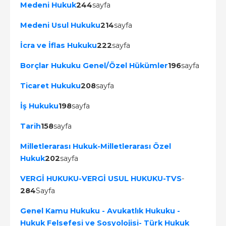
Medeni Hukuk
244
sayfa
Medeni Usul Hukuku
214
sayfa
İcra ve İflas Hukuku
222
sayfa
Borçlar Hukuku Genel/Özel Hükümler
196
sayfa
Ticaret Hukuku
208
sayfa
İş Hukuku
198
sayfa
Tarih
158
sayfa
Milletlerarası Hukuk-Milletlerarası Özel
Hukuk
202
sayfa
VERGİ HUKUKU-VERGİ USUL HUKUKU-TVS
-
284
Sayfa
Genel Kamu Hukuku - Avukatlık Hukuku -
Hukuk Felsefesi ve Sosyolojisi- Türk Hukuk