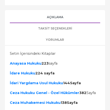
AÇIKLAMA
TAKSIT SEÇENEKLERI
YORUMLAR
Setin İçerisindeki Kitaplar
Anayasa Hukuku
223
sayfa
İdare Hukuku
224 sayfa
İdari Yargılama Usul Hukuku
144Sayfa
Ceza Hukuku Genel - Özel Hükümler
382
Sayfa
Ceza Muhakemesi Hukuku
138Sayfa