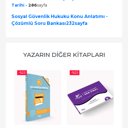
Tarihi -
286
sayfa
Sosyal Güvenlik Hukuku Konu Anlatımı -
Çözümlü Soru Bankası232sayfa
YAZARIN DIĞER KITAPLARI
-%
25
-%
25
-%