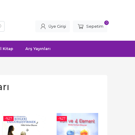
0
Üye Girişi
Sepetim
l Kitap
Arş Yayınları
arı
-%
27
-%
27