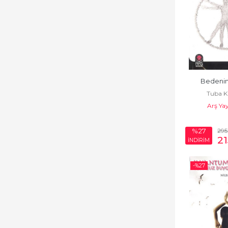
Bedenin 
Tuba K
Arş Yay
295
%27
21
İNDİRİM
-%
27