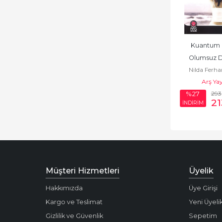
Kuantum E.
Olumsuz D
Nilda Ferha
Sil
Arş Yay
293
%27
21
İNDİRİM
Müşteri Hizmetleri
Üyelik
Hakkımızda
Üye Girişi
Kargo ve Teslimat
Yeni Üyeli
Gizlilik ve Güvenlik
Sepetim