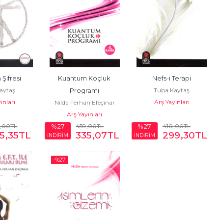
Şifresi
Kuantum Koçluk 
Nefs-i Terapi
aytaş
Tuba Kaytaş
Programı
ınları
Arş Yayınları
Nilda Ferhan Efeçınar
Arş Yayınları
,00
TL
459
,00
TL
410
,00
TL
%27
%27
5
,35
TL
335
,07
TL
299
,30
TL
İNDİRİM
İNDİRİM
-%
27