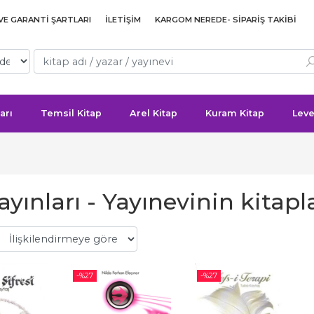
 VE GARANTI ŞARTLARI
İLETIŞIM
KARGOM NEREDE- SIPARIŞ TAKIBI
arı
Temsil Kitap
Arel Kitap
Kuram Kitap
Leve
ayınları - Yayınevinin kitapl
-%
27
-%
27