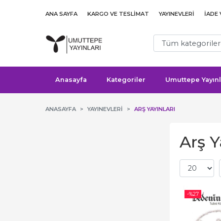
ANA SAYFA
KARGO VE TESLIMAT
YAYINEVLERI
İADE
Anasayfa
Kategoriler
Umuttepe Yayınl
ANASAYFA
YAYINEVLERI
ARŞ YAYINLARI
Arş Y
-%
27