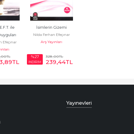
F.T. ile 
İsimlerin Gizemi
Nilda Ferhan Efeçınar
uyguları 
Arş Yayınları
n Efeçınar
me
ınları
,00
TL
328
,00
TL
%27
3
,89
TL
239
,44
TL
İNDİRİM
Yayınevleri
k