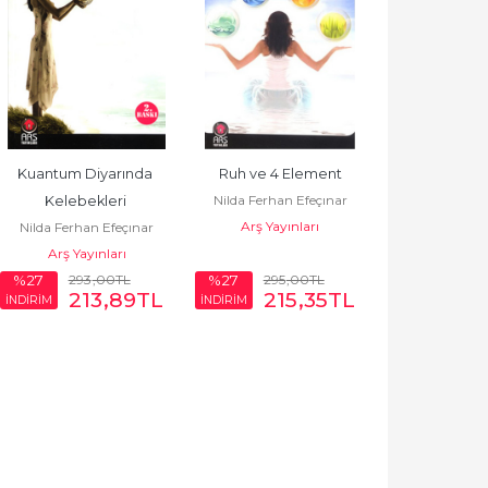
Kuantum Diyarında 
Ruh ve 4 Element
Nilda Ferhan Efeçınar
Kelebekleri 
Arş Yayınları
Nilda Ferhan Efeçınar
Özgürleştirmek
Arş Yayınları
293
,00
TL
295
,00
TL
%27
%27
213
,89
TL
215
,35
TL
İNDİRİM
İNDİRİM