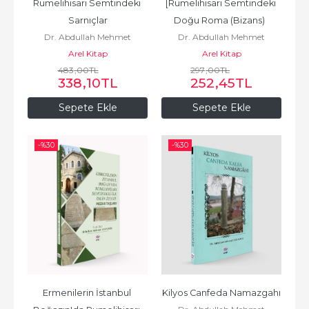
Rumelihisarı Semtindeki 
[Rumelihisarı Semtindeki 
Sarnıçlar
Doğu Roma (Bizans)  
Dr. Abdullah Mehmet
Dr. Abdullah Mehmet
Üsluplu Plastik Taş Eserler]
Arel Kitap
Avunduk
Arel Kitap
Avunduk
483
,00
TL
297
,00
TL
338
,10
TL
252
,45
TL
Sepete Ekle
Sepete Ekle
-%
30
-%
30
Ermenilerin İstanbul 
Kilyos Canfeda Namazgahı