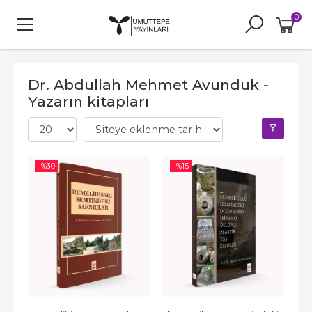
0
Dr. Abdullah Mehmet Avunduk -
Yazarın kitapları
-%
30
-%
15