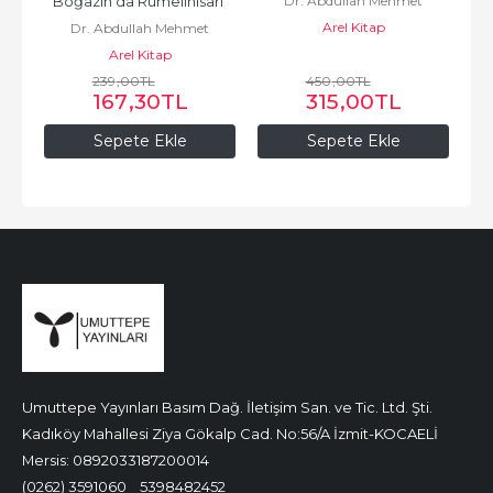
Dr. Abdullah Mehmet
Boğazın'da Rumelihisarı 
Arel Kitap
Avunduk
Dr. Abdullah Mehmet
Semtindeki İlk İskân...
Arel Kitap
Avunduk
239
,00
TL
450
,00
TL
167
,30
TL
315
,00
TL
Sepete Ekle
Sepete Ekle
Umuttepe Yayınları Basım Dağ. İletişim San. ve Tic. Ltd. Şti.
Kadıköy Mahallesi Ziya Gökalp Cad. No:56/A İzmit-KOCAELİ
Mersis: 0892033187200014
(0262) 3591060
5398482452