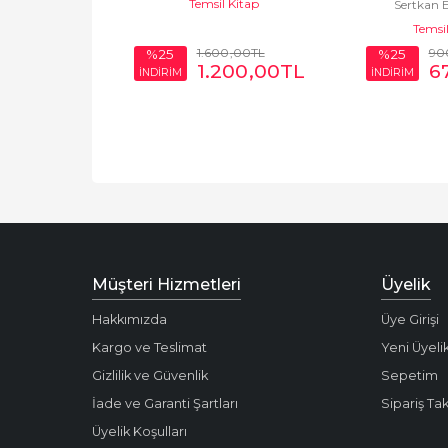
Temsil Kitap
 Bolat
Sertkan 
tımı
 Kitap
Temsil
39
,00
TL
1.600
,00
TL
90
%25
%25
54
,25
TL
1.200
,00
TL
6
İNDİRİM
İNDİRİM
Müşteri Hizmetleri
Üyelik
Hakkımızda
Üye Girişi
Kargo ve Teslimat
Yeni Üyeli
Gizlilik ve Güvenlik
Sepetim
İade ve Garanti Şartları
Sipariş Tak
Üyelik Koşulları