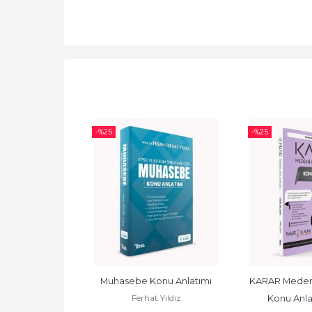
-%
25
-%
25
âkimlik Genel 
Muhasebe Konu Anlatımı
KARAR Medeni
Ferhat Yıldız
l Kültür Konu 
Konu Anlat