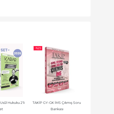
-%
25
-%
25
ûl Hukuku 2'li 
TAKİP GY-GK İMS Çıkmış Soru 
TAKİP Görsel 
et
Bankası
Katma Değer Ve