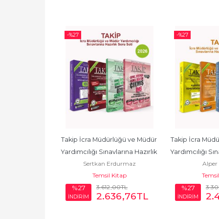
-%
27
-%
27
rlüğü ve Müdür 
Takip İcra Müdürlüğü ve Müdür 
Takip İcra Müdü
vlarına Hazırlık 
Yardımcılığı Sınavlarına Hazırlık 
Yardımcılığı Sına
Çelik
Sertkan Erdurmaz
Alper
i...
Soru Seti
Ala
 Kitap
Temsil Kitap
Temsil
4
,00
TL
3.612
,00
TL
3.30
%27
%27
047
,22
TL
2.636
,76
TL
2.
İNDİRİM
İNDİRİM