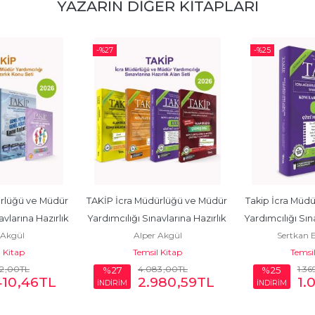
YAZARIN DIĞER KITAPLARI
-%
27
-%
25
rlüğü ve Müdür 
TAKİP İcra Müdürlüğü ve Müdür 
Takip İcra Müdü
vlarına Hazırlık 
Yardımcılığı Sınavlarına Hazırlık 
Yardımcılığı Sın
 Akgül
Alper Akgül
Sertkan 
n...
Alan...
 Kitap
Temsil Kitap
Temsil
2
,00
TL
4.083
,00
TL
1.36
%27
%25
410
,46
TL
2.980
,59
TL
1.
İNDİRİM
İNDİRİM