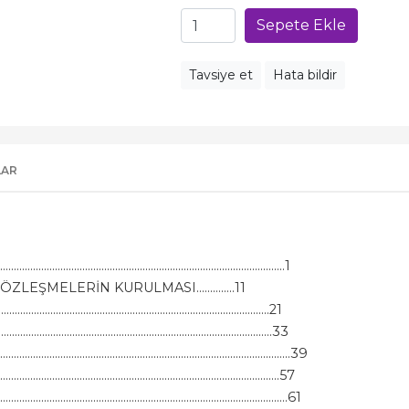
Sepete Ekle
Tavsiye et
Hata bildir
LAR
........................................................................................1
EŞMELERİN KURULMASI..............11
............................................................................21
..............................................................................33
....................................................................................................39
...................................................................................57
............................................................................................61