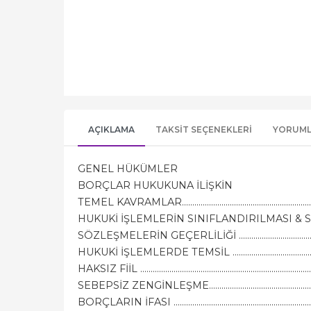
AÇIKLAMA
TAKSIT SEÇENEKLERI
YORUM
GENEL HÜKÜMLER
BORÇLAR HUKUKUNA İLİŞKİN
TEMEL KAVRAMLAR..............................................................................
HUKUKİ İŞLEMLERİN SINIFLANDIRILMASI & SÖZL
SÖZLEŞMELERİN GEÇERLİLİĞİ .........................................................
HUKUKİ İŞLEMLERDE TEMSİL ...........................................................
HAKSIZ FİİL ........................................................................................
SEBEPSİZ ZENGİNLEŞME....................................................................
BORÇLARIN İFASI ...............................................................................