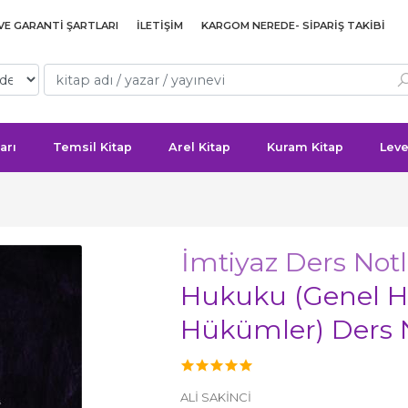
 VE GARANTI ŞARTLARI
İLETIŞIM
KARGOM NEREDE- SIPARIŞ TAKIBI
arı
Temsil Kitap
Arel Kitap
Kuram Kitap
Leve
İmtiyaz Ders Notl
Hukuku (Genel 
Hükümler) Ders 
ALİ SAKİNCİ