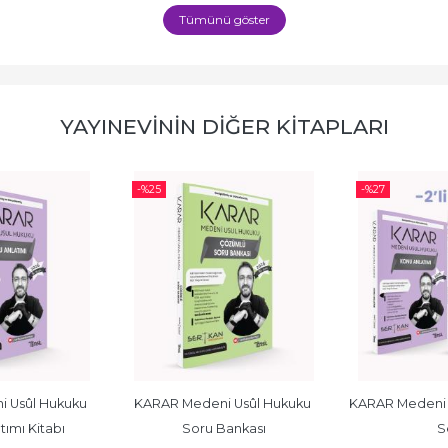
Tümünü göster
YAYINEVININ DIĞER KITAPLARI
-%
25
-%
27
 Usûl Hukuku 
KARAR Medeni Usûl Hukuku 
KARAR Medeni Us
ımı Kitabı
Soru Bankası
S