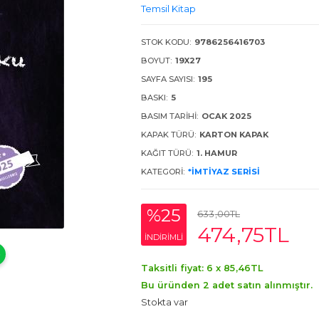
Temsil Kitap
STOK KODU:
9786256416703
BOYUT:
19X27
SAYFA SAYISI:
195
BASKI:
5
BASIM TARIHI:
OCAK 2025
KAPAK TÜRÜ:
KARTON KAPAK
KAĞIT TÜRÜ:
1. HAMUR
KATEGORI:
*İMTIYAZ SERISI
%25
633
,00
TL
474
,75
TL
INDIRIMLI
Taksitli fiyat: 6 x
85
,46
TL
Bu üründen 2 adet satın alınmıştır.
Stokta var