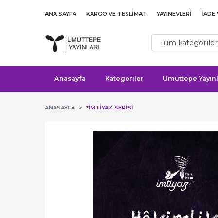
ANA SAYFA
KARGO VE TESLIMAT
YAYINEVLERI
İADE
Anasayfa
Kategoriler
Umuttepe Yayınl
ANASAYFA
*İMTIYAZ SERISI