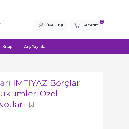
0
Üye Girişi
Sepetim
l Kitap
Arş Yayınları
arı
İMTİYAZ Borçlar
Hükümler-Özel
Notları