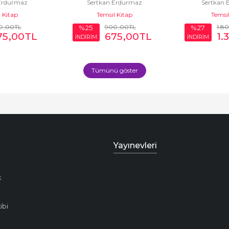
Erdurmaz
Sertkan Erdurmaz
Sertkan 
 Kitap
Temsil Kitap
Temsil
0
,00
TL
900
,00
TL
1.8
%25
%27
75
,00
TL
675
,00
TL
1.
İNDİRİM
İNDİRİM
Tümünü göster
Yayınevleri
k
ibi