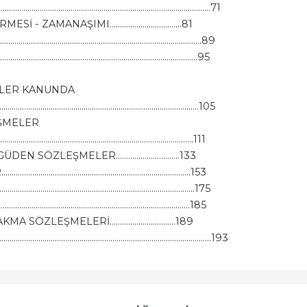
...................................................................................71
NAŞIMI...................................81
.....................................................................89
.....................................................................95
ELER KANUNDA
................................................................105
ŞMELER
.....................................................................111
ŞMELER...............................133
..........................................................153
.............................................................175
..........................................................185
MELERİ................................189
..........................................................................................193