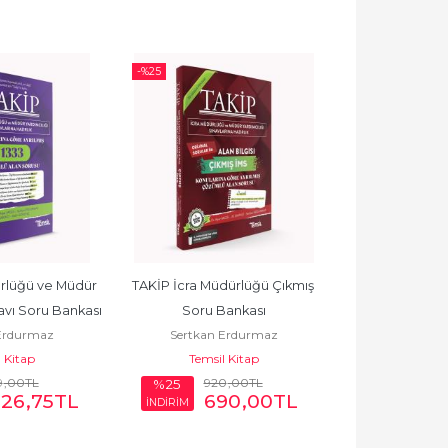
-%
25
-%
25
rlüğü ve Müdür 
TAKİP İcra Müdürlüğü Çıkmış 
İMTİYAZ KPSS
avı Soru Bankası
Soru Bankası
Ban
Erdurmaz
Sertkan Erdurmaz
Metin
 Kitap
Temsil Kitap
Temsil
9
,00
TL
920
,00
TL
2.01
%25
%25
026
,75
TL
690
,00
TL
1.
İNDİRİM
İNDİRİM